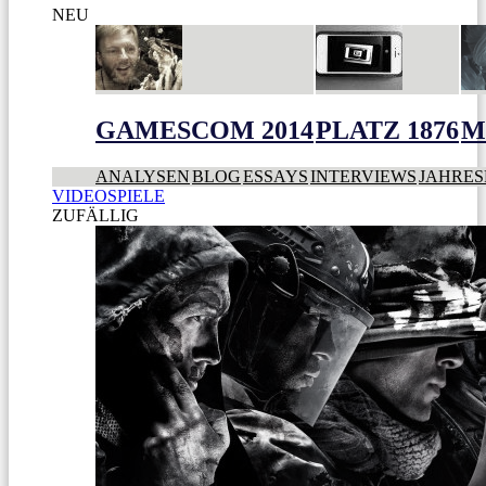
NEU
GAMESCOM 2014
PLATZ 1876
M
ANALYSEN
BLOG
ESSAYS
INTERVIEWS
JAHRES
VIDEOSPIELE
ZUFÄLLIG