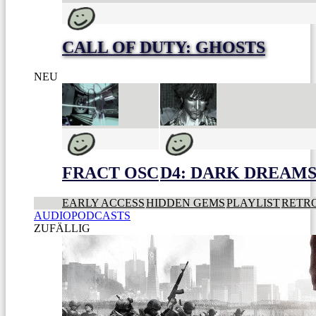
CALL OF DUTY: GHOSTS
NEU
FRACT OSC
D4: DARK DREAMS 
EARLY ACCESS
HIDDEN GEMS
PLAYLIST
RETR
AUDIOPODCASTS
ZUFÄLLIG