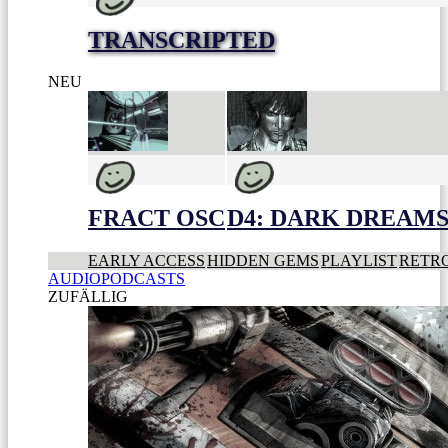
TRANSCRIPTED
NEU
FRACT OSC
D4: DARK DREAMS 
EARLY ACCESS
HIDDEN GEMS
PLAYLIST
RETR
AUDIOPODCASTS
ZUFÄLLIG