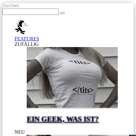
Suchen
FEATURES
ZUFÄLLIG
EIN GEEK, WAS IST?
NEU