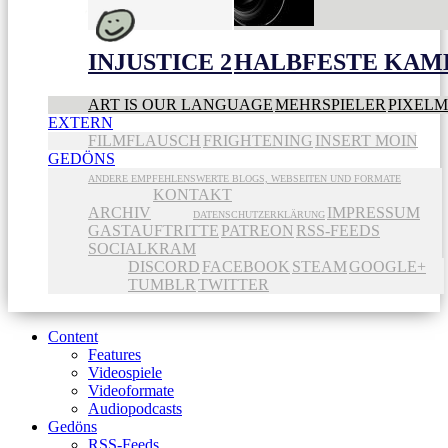
INJUSTICE 2
HALBFESTE KAME
ART IS OUR LANGUAGE
MEHRSPIELER
PIXEL
EXTERN
FILMFLAUSCH
FRIGHTENING
INSERT MOIN
GEDÖNS
ANDERE EMPFEHLENSWERTE BLOGS, WEBSEITEN UND FORMATE
KONTAKT
ARCHIV
IMPRESSUM
DATENSCHUTZERKLÄRUNG
GASTAUFTRITTE
PATREON
RSS-FEEDS
SOCIALKRAM
DISCORD
FACEBOOK
STEAM
GOOGLE+
TUMBLR
TWITTER
Content
Features
Videospiele
Videoformate
Audiopodcasts
Gedöns
RSS-Feeds