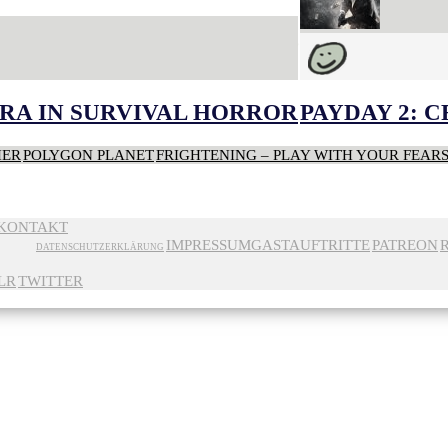
RA IN SURVIVAL HORROR
PAYDAY 2: 
HER
POLYGON PLANET
FRIGHTENING – PLAY WITH YOUR FEAR
KONTAKT
IMPRESSUM
GASTAUFTRITTE
PATREON
DATENSCHUTZERKLÄRUNG
LR
TWITTER