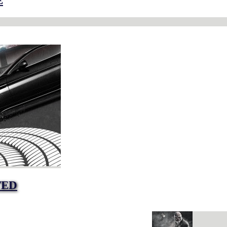
E
TED