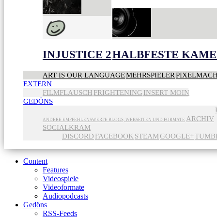
INJUSTICE 2
HALBFESTE KAME
ART IS OUR LANGUAGE
MEHRSPIELER
PIXELMAC
EXTERN
FILMFLAUSCH
FRIGHTENING
INSERT MOIN
GEDÖNS
ARCHIV
ANDERE EMPFEHLENSWERTE BLOGS, WEBSEITEN UND FORMATE
SOCIALKRAM
DISCORD
FACEBOOK
STEAM
GOOGLE+
TUMB
Content
Features
Videospiele
Videoformate
Audiopodcasts
Gedöns
RSS-Feeds