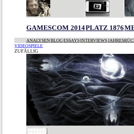
GAMESCOM 2014
PLATZ 1876
ME
ANALYSEN
BLOG
ESSAYS
INTERVIEWS
JAHRESRÜC
VIDEOSPIELE
ZUFÄLLIG