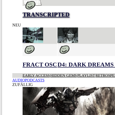
TRANSCRIPTED
NEU
FRACT OSC
D4: DARK DREAMS 
EARLY ACCESS
HIDDEN GEMS
PLAYLIST
RETROSPE
AUDIOPODCASTS
ZUFÄLLIG