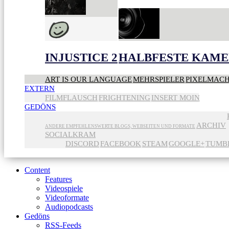
INJUSTICE 2
HALBFESTE KAME
ART IS OUR LANGUAGE
MEHRSPIELER
PIXELMAC
EXTERN
FILMFLAUSCH
FRIGHTENING
INSERT MOIN
GEDÖNS
ARCHIV
ANDERE EMPFEHLENSWERTE BLOGS, WEBSEITEN UND FORMATE
SOCIALKRAM
DISCORD
FACEBOOK
STEAM
GOOGLE+
TUMB
Content
Features
Videospiele
Videoformate
Audiopodcasts
Gedöns
RSS-Feeds