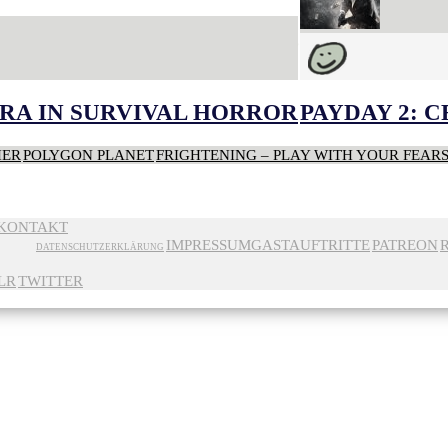
RA IN SURVIVAL HORROR
PAYDAY 2: 
HER
POLYGON PLANET
FRIGHTENING – PLAY WITH YOUR FEAR
KONTAKT
IMPRESSUM
GASTAUFTRITTE
PATREON
DATENSCHUTZERKLÄRUNG
LR
TWITTER