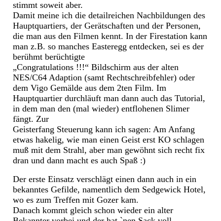
stimmt soweit aber.
Damit meine ich die detailreichen Nachbildungen des
Hauptquartiers, der Gerätschaften und der Personen,
die man aus den Filmen kennt. In der Firestation kann
man z.B. so manches Easteregg entdecken, sei es der
berühmt berüchtigte
„Congratulations !!!“ Bildschirm aus der alten
NES/C64 Adaption (samt Rechtschreibfehler) oder
dem Vigo Gemälde aus dem 2ten Film. Im
Hauptquartier durchläuft man dann auch das Tutorial,
in dem man den (mal wieder) entflohenen Slimer
fängt. Zur
Geisterfang Steuerung kann ich sagen: Am Anfang
etwas hakelig, wie man einen Geist erst KO schlagen
muß mit dem Strahl, aber man gewöhnt sich recht fix
dran und dann macht es auch Spaß :)
Der erste Einsatz verschlägt einen dann auch in ein
bekanntes Gefilde, namentlich dem Sedgewick Hotel,
wo es zum Treffen mit Gozer kam.
Danach kommt gleich schon wieder ein alter
Bekannter vorbei und der hat `nen Sack voll