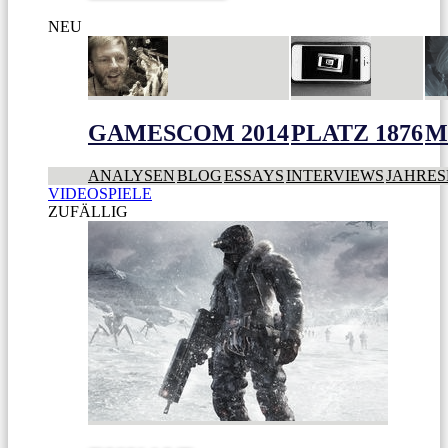
NEU
GAMESCOM 2014
PLATZ 1876
M
ANALYSEN
BLOG
ESSAYS
INTERVIEWS
JAHRES
VIDEOSPIELE
ZUFÄLLIG