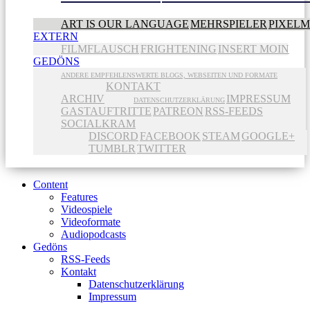
ART IS OUR LANGUAGE
MEHRSPIELER
PIXEL
EXTERN
FILMFLAUSCH
FRIGHTENING
INSERT MOIN
GEDÖNS
ANDERE EMPFEHLENSWERTE BLOGS, WEBSEITEN UND FORMATE
KONTAKT
ARCHIV
IMPRESSUM
DATENSCHUTZERKLÄRUNG
GASTAUFTRITTE
PATREON
RSS-FEEDS
SOCIALKRAM
DISCORD
FACEBOOK
STEAM
GOOGLE+
TUMBLR
TWITTER
Content
Features
Videospiele
Videoformate
Audiopodcasts
Gedöns
RSS-Feeds
Kontakt
Datenschutzerklärung
Impressum