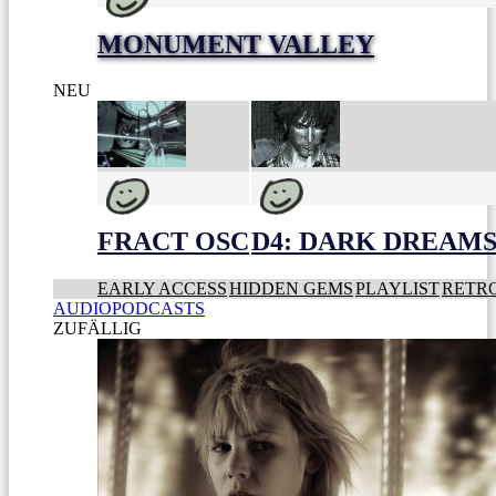
MONUMENT VALLEY
NEU
FRACT OSC
D4: DARK DREAMS 
EARLY ACCESS
HIDDEN GEMS
PLAYLIST
RETR
AUDIOPODCASTS
ZUFÄLLIG