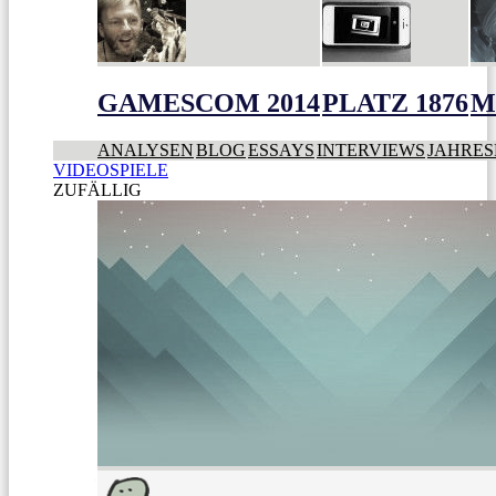
GAMESCOM 2014
PLATZ 1876
M
ANALYSEN
BLOG
ESSAYS
INTERVIEWS
JAHRES
VIDEOSPIELE
ZUFÄLLIG