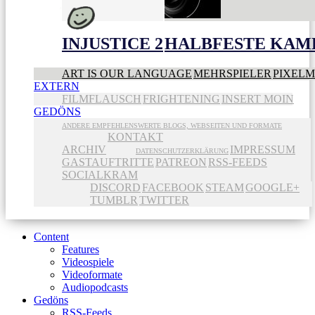
INJUSTICE 2
HALBFESTE KAME
ART IS OUR LANGUAGE
MEHRSPIELER
PIXEL
EXTERN
FILMFLAUSCH
FRIGHTENING
INSERT MOIN
GEDÖNS
ANDERE EMPFEHLENSWERTE BLOGS, WEBSEITEN UND FORMATE
KONTAKT
ARCHIV
IMPRESSUM
DATENSCHUTZERKLÄRUNG
GASTAUFTRITTE
PATREON
RSS-FEEDS
SOCIALKRAM
DISCORD
FACEBOOK
STEAM
GOOGLE+
TUMBLR
TWITTER
Content
Features
Videospiele
Videoformate
Audiopodcasts
Gedöns
RSS-Feeds