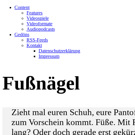
Content
Features
Videospiele
Videoformate
Audiopodcasts
Gedöns
RSS-Feeds
Kontakt
Datenschutzerklärung
Impressum
Fußnägel
Zieht mal euren Schuh, eure Panto
zum Vorschein kommt. Füße. Mit Fu
lang? Oder doch gerade erst gekür