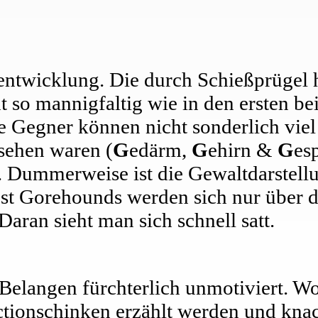
entwicklung. Die durch Schießprügel 
t so mannigfaltig wie in den ersten be
 Gegner können nicht sonderlich viel
sehen waren (
G
edärm,
G
ehirn &
G
esp
 Dummerweise ist die Gewaltdarstellu
st Gorehounds werden sich nur über d
Daran sieht man sich schnell satt.
n Belangen fürchterlich unmotiviert. Wo
ionschinken erzählt werden und knac