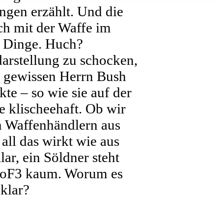
ngen erzählt. Und die
h mit der Waffe im
e Dinge. Huch?
darstellung zu schocken,
es gewissen Herrn Bush
te – so wie sie auf der
e klischeehaft. Ob wir
n Waffenhändlern aus
ll das wirkt wie aus
ar, ein Söldner steht
 SoF3 kaum. Worum es
klar?