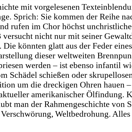
hichte mit vorgelesenen Texteinblendu
ge. Sprich: Sie kommen der Reihe nac
nd rufen im Chor höchst unchristlich
 versucht nicht nur mit seiner Gewalt
. Die könnten glatt aus der Feder ein
rstellung dieser weltweiten Brennpunk
iesen werden – ist ebenso infantil wi
m Schädel schießen oder skrupellose
tion um die dreckigen Ohren hauen – a
ktueller amerikanischer Ölfindung. Kl
glaubt man der Rahmengeschichte von
n, Verschwörung, Weltbedrohung. Alles 