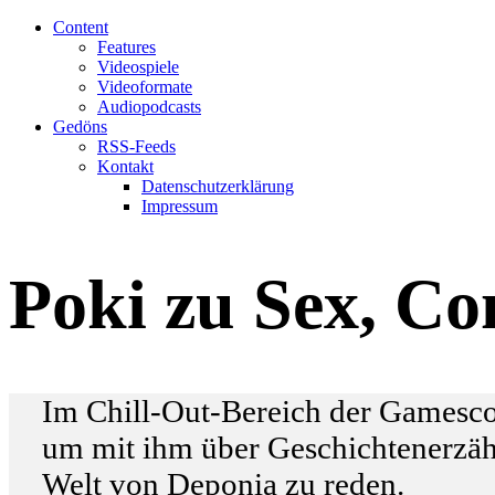
Content
Features
Videospiele
Videoformate
Audiopodcasts
Gedöns
RSS-Feeds
Kontakt
Datenschutzerklärung
Impressum
Poki zu Sex, C
Im Chill-Out-Bereich der Gamesco
um mit ihm über Geschichtenerzähl
Welt von Deponia zu reden.