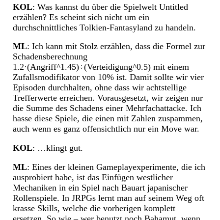
KOL
: Was kannst du über die Spielwelt Untitled
erzählen? Es scheint sich nicht um ein
durchschnittliches Tolkien-Fantasyland zu handeln.
ML
: Ich kann mit Stolz erzählen, dass die Formel zur
Schadensberechnung
1.2·(Angriff^1.45)÷(Verteidigung^0.5) mit einem
Zufallsmodifikator von 10% ist. Damit sollte wir vier
Episoden durchhalten, ohne dass wir achtstellige
Trefferwerte erreichen. Vorausgesetzt, wir zeigen nur
die Summe des Schadens einer Mehrfachattacke. Ich
hasse diese Spiele, die einen mit Zahlen zuspammen,
auch wenn es ganz offensichtlich nur ein Move war.
KOL
: …klingt gut.
ML
: Eines der kleinen Gameplayexperimente, die ich
ausprobiert habe, ist das Einfügen westlicher
Mechaniken in ein Spiel nach Bauart japanischer
Rollenspiele. In JRPGs lernt man auf seinem Weg oft
krasse Skills, welche die vorherigen komplett
ersetzen. So wie – wer benutzt noch Bahamut, wenn