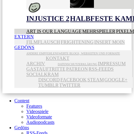
INJUSTICE 2
HALBFESTE KAME
ART IS OUR LANGUAGE
MEHRSPIELER
PIXEL
EXTERN
FILMFLAUSCH
FRIGHTENING
INSERT MOIN
GEDÖNS
ANDERE EMPFEHLENSWERTE BLOGS, WEBSEITEN UND FORMATE
KONTAKT
ARCHIV
IMPRESSUM
DATENSCHUTZERKLÄRUNG
GASTAUFTRITTE
PATREON
RSS-FEEDS
SOCIALKRAM
DISCORD
FACEBOOK
STEAM
GOOGLE+
TUMBLR
TWITTER
Content
Features
Videospiele
Videoformate
Audiopodcasts
Gedöns
RSS-Feeds