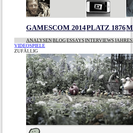
GAMESCOM 2014
PLATZ 1876
M
ANALYSEN
BLOG
ESSAYS
INTERVIEWS
JAHRES
VIDEOSPIELE
ZUFÄLLIG