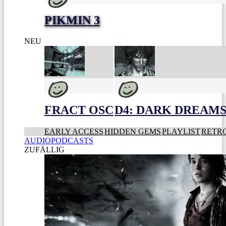
PIKMIN 3
NEU
FRACT OSC
D4: DARK DREAMS 
EARLY ACCESS
HIDDEN GEMS
PLAYLIST
RETR
AUDIOPODCASTS
ZUFÄLLIG