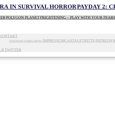
RA IN SURVIVAL HORROR
PAYDAY 2: 
HER
POLYGON PLANET
FRIGHTENING – PLAY WITH YOUR FEAR
KONTAKT
IMPRESSUM
GASTAUFTRITTE
PATREON
DATENSCHUTZERKLÄRUNG
LR
TWITTER