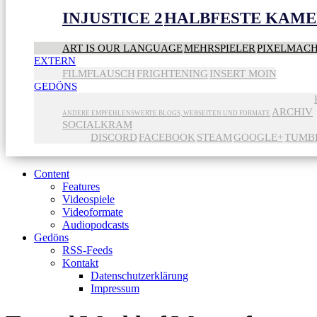
INJUSTICE 2
HALBFESTE KAME
ART IS OUR LANGUAGE
MEHRSPIELER
PIXELMAC
EXTERN
FILMFLAUSCH
FRIGHTENING
INSERT MOIN
GEDÖNS
ARCHIV
ANDERE EMPFEHLENSWERTE BLOGS, WEBSEITEN UND FORMATE
SOCIALKRAM
DISCORD
FACEBOOK
STEAM
GOOGLE+
TUMB
Content
Features
Videospiele
Videoformate
Audiopodcasts
Gedöns
RSS-Feeds
Kontakt
Datenschutzerklärung
Impressum