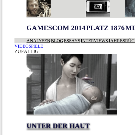
GAMESCOM 2014
PLATZ 1876
ME
ANALYSEN
BLOG
ESSAYS
INTERVIEWS
JAHRESRÜC
VIDEOSPIELE
ZUFÄLLIG
UNTER DER HAUT