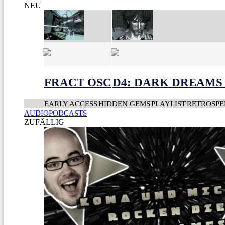
NEU
FRACT OSC
D4: DARK DREAMS 
EARLY ACCESS
HIDDEN GEMS
PLAYLIST
RETROSPE
AUDIOPODCASTS
ZUFÄLLIG