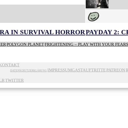
RA IN SURVIVAL HORROR
PAYDAY 2: 
HER
POLYGON PLANET
FRIGHTENING – PLAY WITH YOUR FEAR
KONTAKT
IMPRESSUM
GASTAUFTRITTE
PATREON
DATENSCHUTZERKLÄRUNG
LR
TWITTER