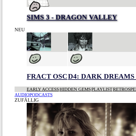
SIMS 3 - DRAGON VALLEY
NEU
FRACT OSC
D4: DARK DREAMS 
EARLY ACCESS
HIDDEN GEMS
PLAYLIST
RETROSPE
AUDIOPODCASTS
ZUFÄLLIG