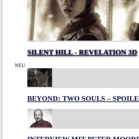
SILENT HILL - REVELATION 3D
NEU
BEYOND: TWO SOULS – SPOILE