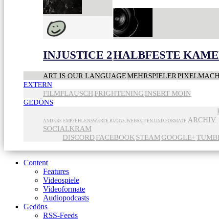
INJUSTICE 2
HALBFESTE KAME
ART IS OUR LANGUAGE
MEHRSPIELER
PIXELMAC
EXTERN
FILMFLAUSCH
FRIGHTENING
INSERT MOIN
GEDÖNS
ARCHIV
ANDERE EMPFEHLENSWERTE BLOGS, WEBSEITEN UND FORMATE
SOCIALKRAM
DISCORD
FACEBOOK
STEAM
GOOGLE+
TUMB
Content
Features
Videospiele
Videoformate
Audiopodcasts
Gedöns
RSS-Feeds