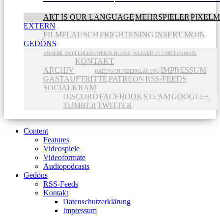
ART IS OUR LANGUAGE
MEHRSPIELER
PIXEL
EXTERN
FILMFLAUSCH
FRIGHTENING
INSERT MOIN
GEDÖNS
ANDERE EMPFEHLENSWERTE BLOGS, WEBSEITEN UND FORMATE
KONTAKT
ARCHIV
IMPRESSUM
DATENSCHUTZERKLÄRUNG
GASTAUFTRITTE
PATREON
RSS-FEEDS
SOCIALKRAM
DISCORD
FACEBOOK
STEAM
GOOGLE+
TUMBLR
TWITTER
Content
Features
Videospiele
Videoformate
Audiopodcasts
Gedöns
RSS-Feeds
Kontakt
Datenschutzerklärung
Impressum