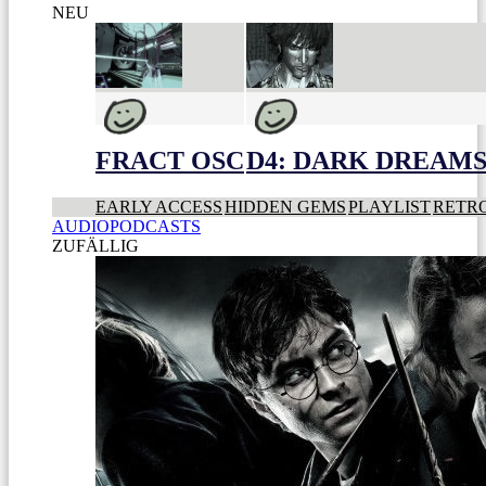
NEU
FRACT OSC
D4: DARK DREAMS 
EARLY ACCESS
HIDDEN GEMS
PLAYLIST
RETR
AUDIOPODCASTS
ZUFÄLLIG