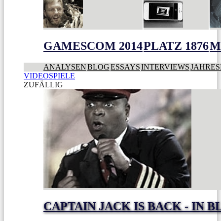
GAMESCOM 2014
PLATZ 1876
M
ANALYSEN
BLOG
ESSAYS
INTERVIEWS
JAHRES
VIDEOSPIELE
ZUFÄLLIG
CAPTAIN JACK IS BACK - IN 