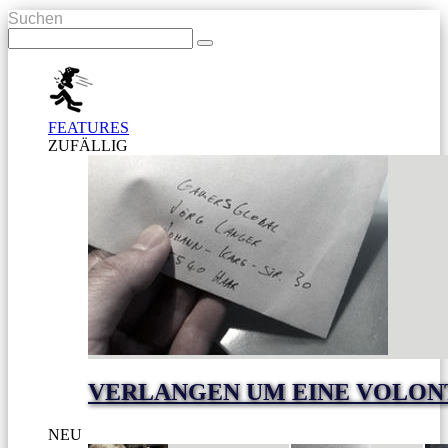
Suchen
FEATURES
ZUFÄLLIG
VERLANGEN UM EINE VOLON
NEU