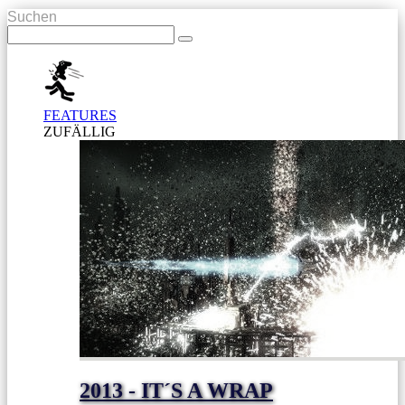
Suchen
FEATURES
ZUFÄLLIG
2013 - IT´S A WRAP