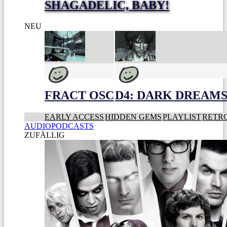
SHAGADELIC, BABY!
NEU
FRACT OSC
D4: DARK DREAMS 
EARLY ACCESS
HIDDEN GEMS
PLAYLIST
RETR
AUDIOPODCASTS
ZUFÄLLIG