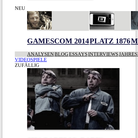
NEU
GAMESCOM 2014
PLATZ 1876
M
ANALYSEN
BLOG
ESSAYS
INTERVIEWS
JAHRES
VIDEOSPIELE
ZUFÄLLIG