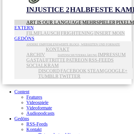
INJUSTICE 2
HALBFESTE KAME
ART IS OUR LANGUAGE
MEHRSPIELER
PIXEL
EXTERN
FILMFLAUSCH
FRIGHTENING
INSERT MOIN
GEDÖNS
ANDERE EMPFEHLENSWERTE BLOGS, WEBSEITEN UND FORMATE
KONTAKT
ARCHIV
IMPRESSUM
DATENSCHUTZERKLÄRUNG
GASTAUFTRITTE
PATREON
RSS-FEEDS
SOCIALKRAM
DISCORD
FACEBOOK
STEAM
GOOGLE+
TUMBLR
TWITTER
Content
Features
Videospiele
Videoformate
Audiopodcasts
Gedöns
RSS-Feeds
Kontakt