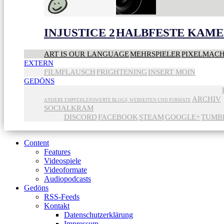
INJUSTICE 2
HALBFESTE KAME
ART IS OUR LANGUAGE
MEHRSPIELER
PIXELMAC
EXTERN
FILMFLAUSCH
FRIGHTENING
INSERT MOIN
GEDÖNS
ARCHIV
ANDERE EMPFEHLENSWERTE BLOGS, WEBSEITEN UND FORMATE
SOCIALKRAM
DISCORD
FACEBOOK
STEAM
GOOGLE+
TUMB
Content
Features
Videospiele
Videoformate
Audiopodcasts
Gedöns
RSS-Feeds
Kontakt
Datenschutzerklärung
Impressum