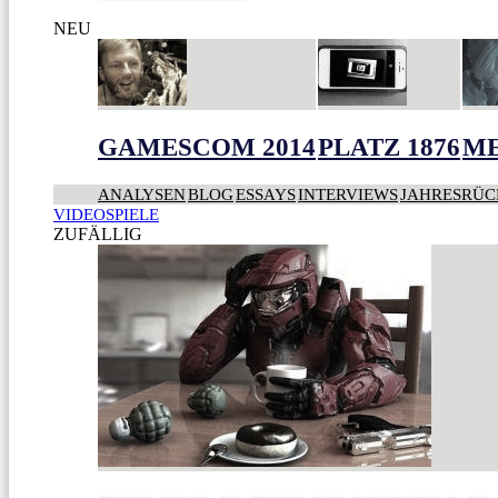
NEU
GAMESCOM 2014
PLATZ 1876
ME
ANALYSEN
BLOG
ESSAYS
INTERVIEWS
JAHRESRÜC
VIDEOSPIELE
ZUFÄLLIG