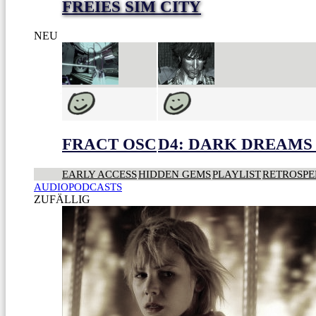
FREIES SIM CITY
NEU
FRACT OSC
D4: DARK DREAMS 
EARLY ACCESS
HIDDEN GEMS
PLAYLIST
RETROSPE
AUDIOPODCASTS
ZUFÄLLIG