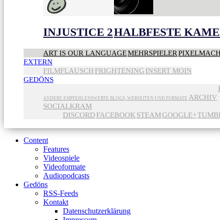
INJUSTICE 2
HALBFESTE KAME
ART IS OUR LANGUAGE
MEHRSPIELER
PIXELMAC
EXTERN
FILMFLAUSCH
FRIGHTENING
INSERT MOIN
GEDÖNS
ARCHIV
ANDERE EMPFEHLENSWERTE BLOGS, WEBSEITEN UND FORMATE
SOCIALKRAM
DISCORD
FACEBOOK
STEAM
GOOGLE+
TUMB
Content
Features
Videospiele
Videoformate
Audiopodcasts
Gedöns
RSS-Feeds
Kontakt
Datenschutzerklärung
Impressum