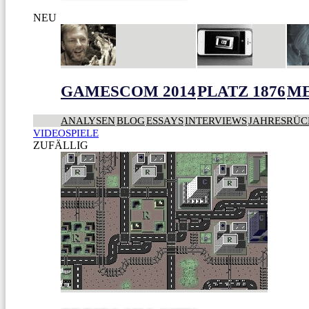
NEU
GAMESCOM 2014
PLATZ 1876
ME
ANALYSEN
BLOG
ESSAYS
INTERVIEWS
JAHRESRÜC
VIDEOSPIELE
ZUFÄLLIG