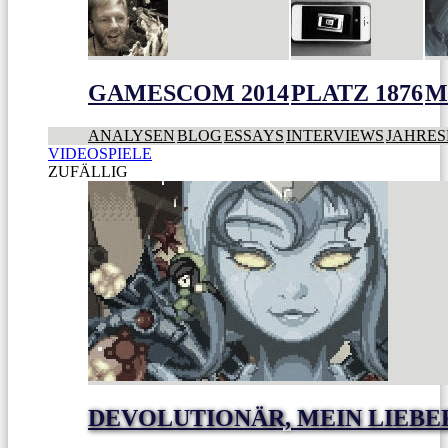
GAMESCOM 2014
PLATZ 1876
M
ANALYSEN
BLOG
ESSAYS
INTERVIEWS
JAHRES
VIDEOSPIELE
ZUFÄLLIG
DEVOLUTIONÄR, MEIN LIEBE