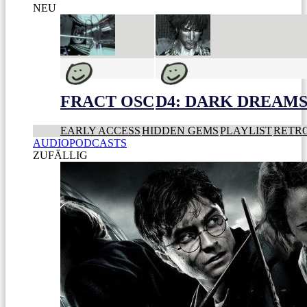
NEU
FRACT OSC
D4: DARK DREAMS 
EARLY ACCESS
HIDDEN GEMS
PLAYLIST
RETR
AUDIOPODCASTS
ZUFÄLLIG