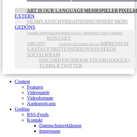
ART IS OUR LANGUAGE
MEHRSPIELER
PIXEL
EXTERN
FILMFLAUSCH
FRIGHTENING
INSERT MOIN
GEDÖNS
ANDERE EMPFEHLENSWERTE BLOGS, WEBSEITEN UND FORMATE
KONTAKT
ARCHIV
IMPRESSUM
DATENSCHUTZERKLÄRUNG
GASTAUFTRITTE
PATREON
RSS-FEEDS
SOCIALKRAM
DISCORD
FACEBOOK
STEAM
GOOGLE+
TUMBLR
TWITTER
Content
Features
Videospiele
Videoformate
Audiopodcasts
Gedöns
RSS-Feeds
Kontakt
Datenschutzerklärung
Impressum