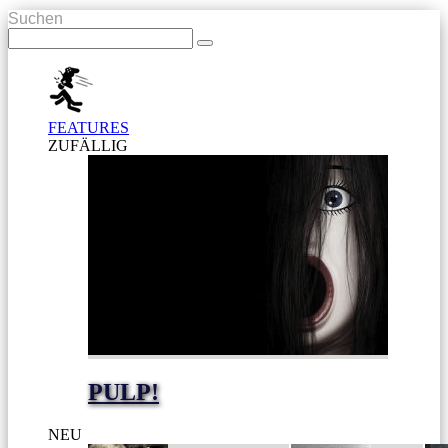
Suchen
FEATURES
ZUFÄLLIG
PULP!
NEU