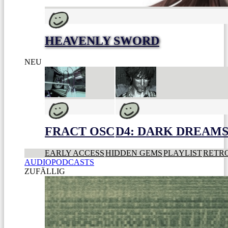
HEAVENLY SWORD
NEU
FRACT OSC
D4: DARK DREAMS 
EARLY ACCESS
HIDDEN GEMS
PLAYLIST
RETR
AUDIOPODCASTS
ZUFÄLLIG