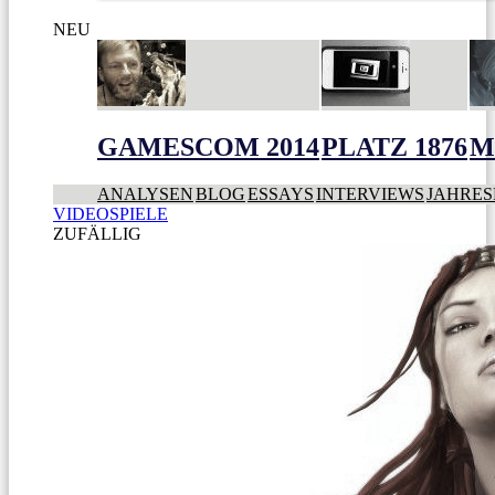
NEU
GAMESCOM 2014
PLATZ 1876
M
ANALYSEN
BLOG
ESSAYS
INTERVIEWS
JAHRES
VIDEOSPIELE
ZUFÄLLIG