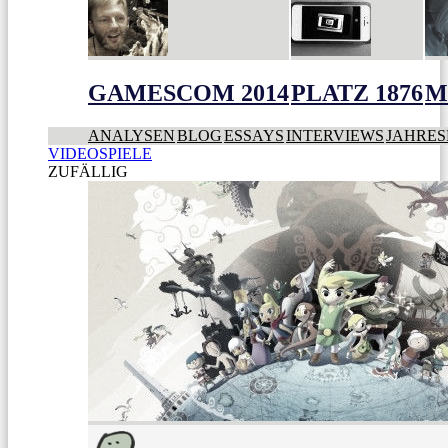
GAMESCOM 2014
PLATZ 1876
M
ANALYSEN
BLOG
ESSAYS
INTERVIEWS
JAHRES
VIDEOSPIELE
ZUFÄLLIG