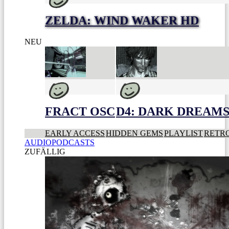
ZELDA: WIND WAKER HD
NEU
FRACT OSC
D4: DARK DREAMS 
EARLY ACCESS
HIDDEN GEMS
PLAYLIST
RETR
AUDIOPODCASTS
ZUFÄLLIG