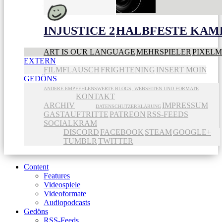
INJUSTICE 2
HALBFESTE KAME
ART IS OUR LANGUAGE
MEHRSPIELER
PIXEL
EXTERN
FILMFLAUSCH
FRIGHTENING
INSERT MOIN
GEDÖNS
ANDERE EMPFEHLENSWERTE BLOGS, WEBSEITEN UND FORMATE
KONTAKT
ARCHIV
IMPRESSUM
DATENSCHUTZERKLÄRUNG
GASTAUFTRITTE
PATREON
RSS-FEEDS
SOCIALKRAM
DISCORD
FACEBOOK
STEAM
GOOGLE+
TUMBLR
TWITTER
Content
Features
Videospiele
Videoformate
Audiopodcasts
Gedöns
RSS-Feeds