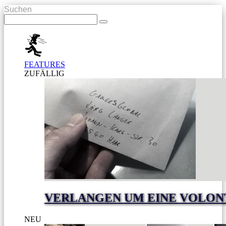
Suchen
FEATURES
ZUFÄLLIG
VERLANGEN UM EINE VOLON
NEU