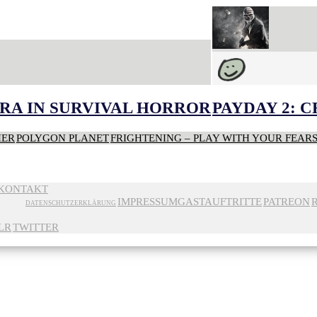
RA IN SURVIVAL HORROR
PAYDAY 2: 
HER
POLYGON PLANET
FRIGHTENING – PLAY WITH YOUR FEAR
KONTAKT
IMPRESSUM
GASTAUFTRITTE
PATREON
DATENSCHUTZERKLÄRUNG
LR
TWITTER