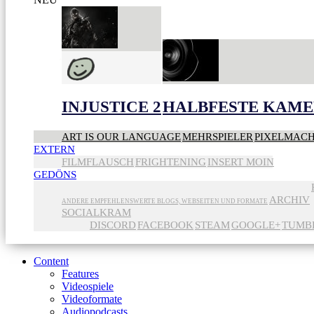
INJUSTICE 2
HALBFESTE KAME
ART IS OUR LANGUAGE
MEHRSPIELER
PIXELMAC
EXTERN
FILMFLAUSCH
FRIGHTENING
INSERT MOIN
GEDÖNS
ARCHIV
ANDERE EMPFEHLENSWERTE BLOGS, WEBSEITEN UND FORMATE
SOCIALKRAM
DISCORD
FACEBOOK
STEAM
GOOGLE+
TUMB
Content
Features
Videospiele
Videoformate
Audiopodcasts