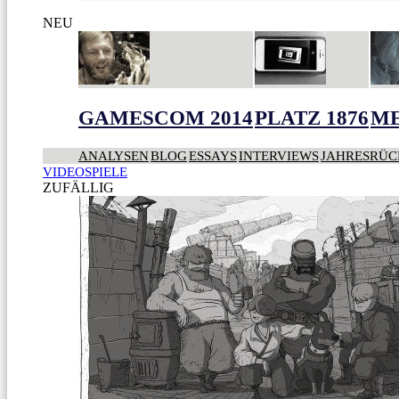
NEU
GAMESCOM 2014
PLATZ 1876
ME
ANALYSEN
BLOG
ESSAYS
INTERVIEWS
JAHRESRÜC
VIDEOSPIELE
ZUFÄLLIG