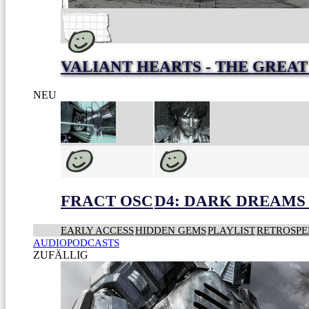
VALIANT HEARTS - THE GREA
NEU
FRACT OSC
D4: DARK DREAMS 
EARLY ACCESS
HIDDEN GEMS
PLAYLIST
RETROSPE
AUDIOPODCASTS
ZUFÄLLIG