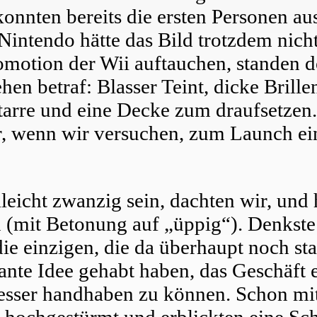
konnten bereits die ersten Personen a
intendo hätte das Bild trotzdem nicht 
omotion der Wii auftauchen, standen d
en betraf: Blasser Teint, dicke Brille
arre und eine Decke zum draufsetzen.
ser, wenn wir versuchen, zum Launch e
leicht zwanzig sein, dachten wir, und
 (mit Betonung auf „üppig“). Denkste:
e einzigen, die da überhaupt noch st
lante Idee gehabt haben, das Geschäft
sser handhaben zu können. Schon mit
n hochgestürmt und erblickten eine Sc