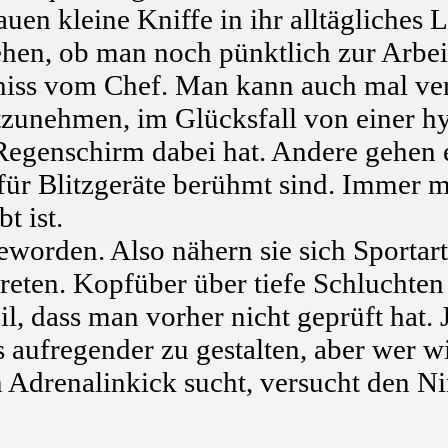
en kleine Kniffe in ihr alltägliches 
ehen, ob man noch pünktlich zur Arbe
chiss vom Chef. Man kann auch mal ve
unehmen, im Glücksfall von einer hy
 Regenschirm dabei hat. Andere gehen 
 für Blitzgeräte berühmt sind. Immer 
t ist.
eworden. Also nähern sie sich Sportar
treten. Kopfüber über tiefe Schluchte
 dass man vorher nicht geprüft hat. J
s aufregender zu gestalten, aber wer w
n Adrenalinkick sucht, versucht den N