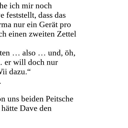
che ich mir noch
eststellt, dass das
rma nur ein Gerät pro
ch einen zweiten Zettel
nten … also … und, öh,
 er will doch nur
Wii dazu.“
.
n uns beiden Peitsche
n hätte Dave den