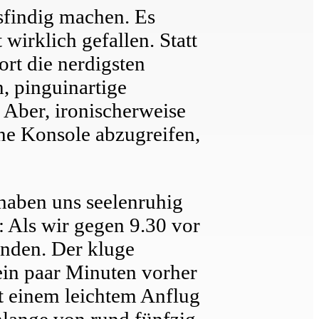
usfindig machen. Es
wirklich gefallen. Statt
ort die nerdigsten
n, pinguinartige
 Aber, ironischerweise
ine Konsole abzugreifen,
 haben uns seelenruhig
 Als wir gegen 9.30 vor
anden. Der kluge
 ein paar Minuten vorher
 einem leichtem Anflug
hlange von rund fünfzig