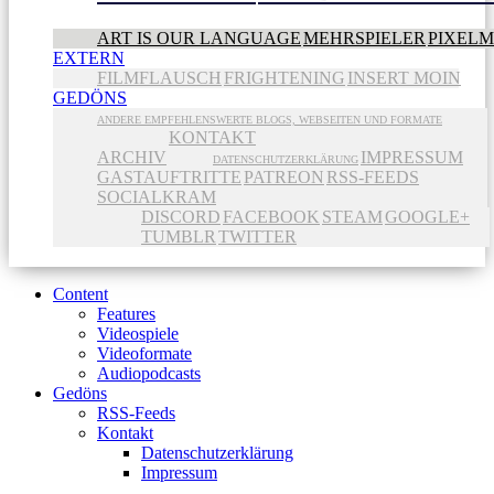
ART IS OUR LANGUAGE
MEHRSPIELER
PIXEL
EXTERN
FILMFLAUSCH
FRIGHTENING
INSERT MOIN
GEDÖNS
ANDERE EMPFEHLENSWERTE BLOGS, WEBSEITEN UND FORMATE
KONTAKT
ARCHIV
IMPRESSUM
DATENSCHUTZERKLÄRUNG
GASTAUFTRITTE
PATREON
RSS-FEEDS
SOCIALKRAM
DISCORD
FACEBOOK
STEAM
GOOGLE+
TUMBLR
TWITTER
Content
Features
Videospiele
Videoformate
Audiopodcasts
Gedöns
RSS-Feeds
Kontakt
Datenschutzerklärung
Impressum