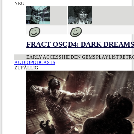
NEU
FRACT OSC
D4: DARK DREAMS 
EARLY ACCESS
HIDDEN GEMS
PLAYLIST
RETR
AUDIOPODCASTS
ZUFÄLLIG