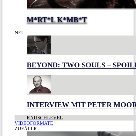
M*RT*L K*MB*T
NEU
BEYOND: TWO SOULS – SPOIL
INTERVIEW MIT PETER MOO
RAUSCHLEVEL
VIDEOFORMATE
ZUFÄLLIG