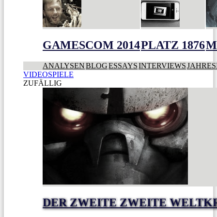
GAMESCOM 2014
PLATZ 1876
M
ANALYSEN
BLOG
ESSAYS
INTERVIEWS
JAHRES
VIDEOSPIELE
ZUFÄLLIG
DER ZWEITE ZWEITE WELTK