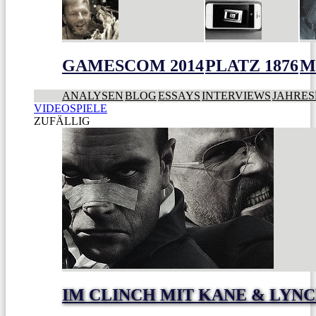
GAMESCOM 2014
PLATZ 1876
M
ANALYSEN
BLOG
ESSAYS
INTERVIEWS
JAHRES
VIDEOSPIELE
ZUFÄLLIG
IM CLINCH MIT KANE & LYN