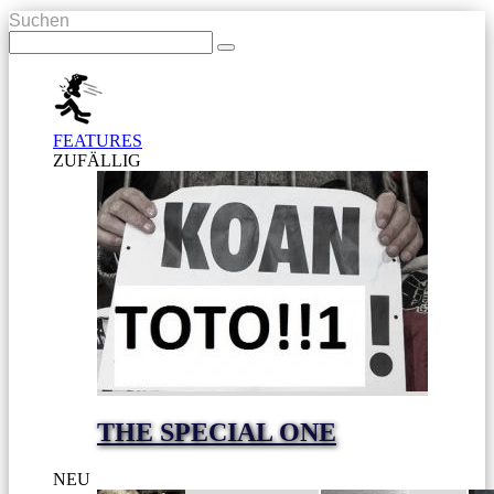
Suchen
FEATURES
ZUFÄLLIG
THE SPECIAL ONE
NEU