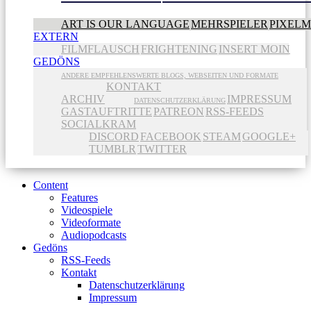
ART IS OUR LANGUAGE
MEHRSPIELER
PIXEL
EXTERN
FILMFLAUSCH
FRIGHTENING
INSERT MOIN
GEDÖNS
ANDERE EMPFEHLENSWERTE BLOGS, WEBSEITEN UND FORMATE
KONTAKT
ARCHIV
IMPRESSUM
DATENSCHUTZERKLÄRUNG
GASTAUFTRITTE
PATREON
RSS-FEEDS
SOCIALKRAM
DISCORD
FACEBOOK
STEAM
GOOGLE+
TUMBLR
TWITTER
Content
Features
Videospiele
Videoformate
Audiopodcasts
Gedöns
RSS-Feeds
Kontakt
Datenschutzerklärung
Impressum