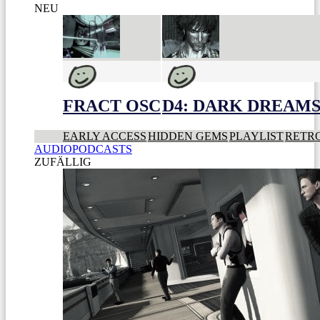
NEU
FRACT OSC
D4: DARK DREAMS 
EARLY ACCESS
HIDDEN GEMS
PLAYLIST
RETR
AUDIOPODCASTS
ZUFÄLLIG