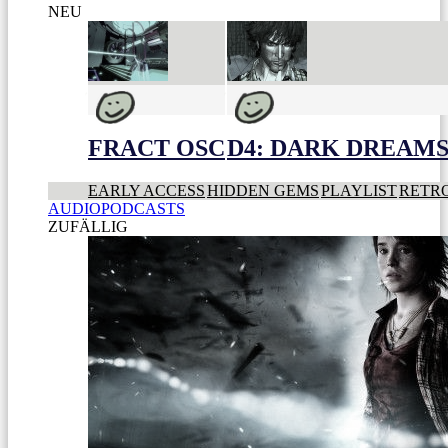
NEU
FRACT OSC
D4: DARK DREAMS 
EARLY ACCESS
HIDDEN GEMS
PLAYLIST
RETR
AUDIOPODCASTS
ZUFÄLLIG