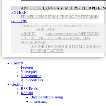
ART IS OUR LANGUAGE
MEHRSPIELER
PIXEL
EXTERN
FILMFLAUSCH
FRIGHTENING
INSERT MOIN
GEDÖNS
ANDERE EMPFEHLENSWERTE BLOGS, WEBSEITEN UND FORMATE
KONTAKT
ARCHIV
IMPRESSUM
DATENSCHUTZERKLÄRUNG
GASTAUFTRITTE
PATREON
RSS-FEEDS
SOCIALKRAM
DISCORD
FACEBOOK
STEAM
GOOGLE+
TUMBLR
TWITTER
Content
Features
Videospiele
Videoformate
Audiopodcasts
Gedöns
RSS-Feeds
Kontakt
Datenschutzerklärung
Impressum