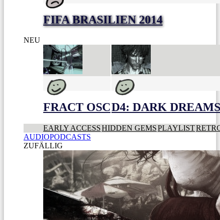
FIFA BRASILIEN 2014
NEU
FRACT OSC
D4: DARK DREAMS 
EARLY ACCESS
HIDDEN GEMS
PLAYLIST
RETR
AUDIOPODCASTS
ZUFÄLLIG