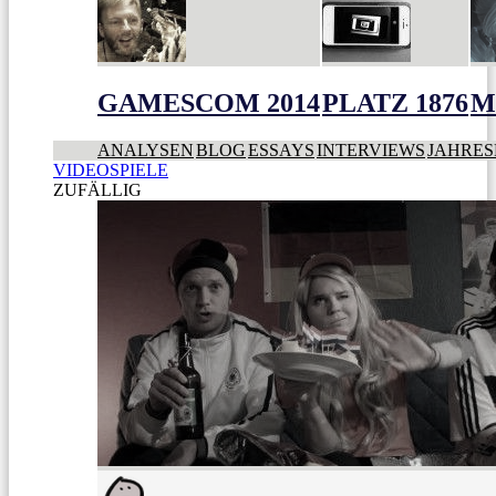
GAMESCOM 2014
PLATZ 1876
M
ANALYSEN
BLOG
ESSAYS
INTERVIEWS
JAHRES
VIDEOSPIELE
ZUFÄLLIG