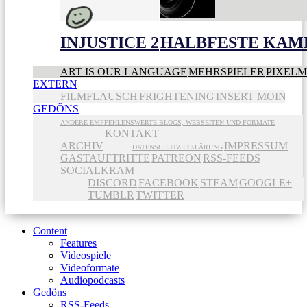
INJUSTICE 2
HALBFESTE KAME
ART IS OUR LANGUAGE
MEHRSPIELER
PIXEL
EXTERN
FILMFLAUSCH
FRIGHTENING
INSERT MOIN
GEDÖNS
ANDERE EMPFEHLENSWERTE BLOGS, WEBSEITEN UND FORMATE
KONTAKT
ARCHIV
IMPRESSUM
DATENSCHUTZERKLÄRUNG
GASTAUFTRITTE
PATREON
RSS-FEEDS
SOCIALKRAM
DISCORD
FACEBOOK
STEAM
GOOGLE+
TUMBLR
TWITTER
Content
Features
Videospiele
Videoformate
Audiopodcasts
Gedöns
RSS-Feeds