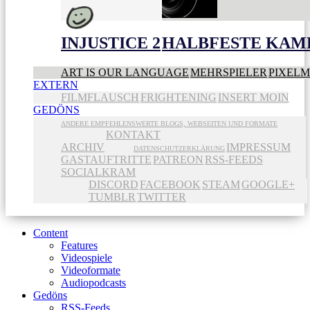
INJUSTICE 2
HALBFESTE KAME
ART IS OUR LANGUAGE
MEHRSPIELER
PIXEL
EXTERN
FILMFLAUSCH
FRIGHTENING
INSERT MOIN
GEDÖNS
ANDERE EMPFEHLENSWERTE BLOGS, WEBSEITEN UND FORMATE
KONTAKT
ARCHIV
IMPRESSUM
DATENSCHUTZERKLÄRUNG
GASTAUFTRITTE
PATREON
RSS-FEEDS
SOCIALKRAM
DISCORD
FACEBOOK
STEAM
GOOGLE+
TUMBLR
TWITTER
Content
Features
Videospiele
Videoformate
Audiopodcasts
Gedöns
RSS-Feeds