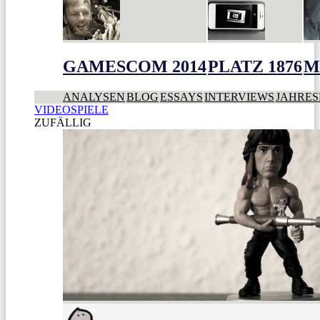
GAMESCOM 2014
PLATZ 1876
M
ANALYSEN
BLOG
ESSAYS
INTERVIEWS
JAHRES
VIDEOSPIELE
ZUFÄLLIG