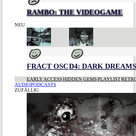
RAMBO: THE VIDEOGAME
NEU
FRACT OSC
D4: DARK DREAMS 
EARLY ACCESS
HIDDEN GEMS
PLAYLIST
RETR
AUDIOPODCASTS
ZUFÄLLIG