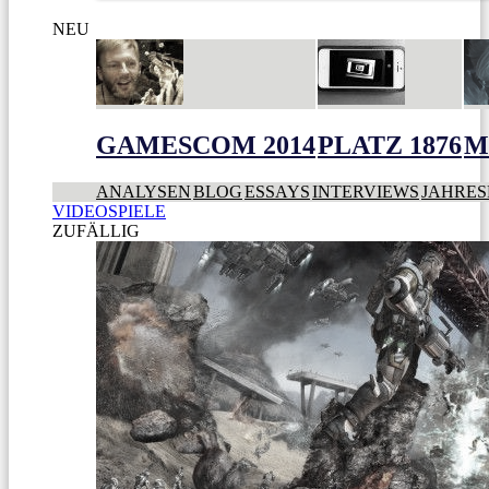
NEU
GAMESCOM 2014
PLATZ 1876
M
ANALYSEN
BLOG
ESSAYS
INTERVIEWS
JAHRES
VIDEOSPIELE
ZUFÄLLIG