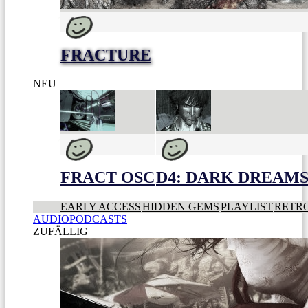
FRACTURE
NEU
FRACT OSC
D4: DARK DREAMS 
EARLY ACCESS
HIDDEN GEMS
PLAYLIST
RETR
AUDIOPODCASTS
ZUFÄLLIG