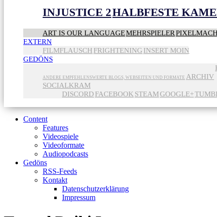
INJUSTICE 2
HALBFESTE KAME
ART IS OUR LANGUAGE
MEHRSPIELER
PIXELMAC
EXTERN
FILMFLAUSCH
FRIGHTENING
INSERT MOIN
GEDÖNS
ARCHIV
ANDERE EMPFEHLENSWERTE BLOGS, WEBSEITEN UND FORMATE
SOCIALKRAM
DISCORD
FACEBOOK
STEAM
GOOGLE+
TUMB
Content
Features
Videospiele
Videoformate
Audiopodcasts
Gedöns
RSS-Feeds
Kontakt
Datenschutzerklärung
Impressum