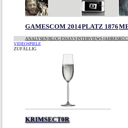
GAMESCOM 2014
PLATZ 1876
ME
ANALYSEN
BLOG
ESSAYS
INTERVIEWS
JAHRESRÜC
VIDEOSPIELE
ZUFÄLLIG
KRIMSECT0R