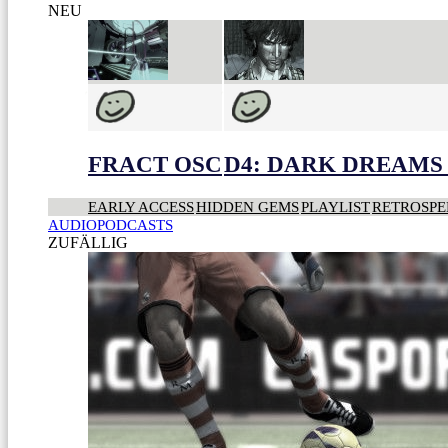
NEU
FRACT OSC
D4: DARK DREAMS 
EARLY ACCESS
HIDDEN GEMS
PLAYLIST
RETROSPE
AUDIOPODCASTS
ZUFÄLLIG