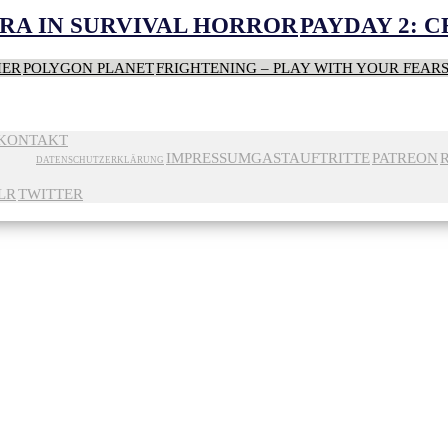
RA IN SURVIVAL HORROR
PAYDAY 2: 
HER
POLYGON PLANET
FRIGHTENING – PLAY WITH YOUR FEAR
KONTAKT
IMPRESSUM
GASTAUFTRITTE
PATREON
DATENSCHUTZERKLÄRUNG
LR
TWITTER