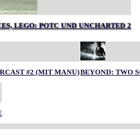
RCES, LEGO: POTC UND UNCHARTED 2
RCAST #2 (MIT MANU)
BEYOND: TWO S
E