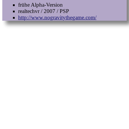
frühe Alpha-Version
realtechvr / 2007 / PSP
http://www.nogravitythegame.com/