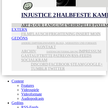
INJUSTICE 2
HALBFESTE KAME
ART IS OUR LANGUAGE
MEHRSPIELER
PIXEL
EXTERN
FILMFLAUSCH
FRIGHTENING
INSERT MOIN
GEDÖNS
ANDERE EMPFEHLENSWERTE BLOGS, WEBSEITEN UND FORMATE
KONTAKT
ARCHIV
IMPRESSUM
DATENSCHUTZERKLÄRUNG
GASTAUFTRITTE
PATREON
RSS-FEEDS
SOCIALKRAM
DISCORD
FACEBOOK
STEAM
GOOGLE+
TUMBLR
TWITTER
Content
Features
Videospiele
Videoformate
Audiopodcasts
Gedöns
RSS-Feeds