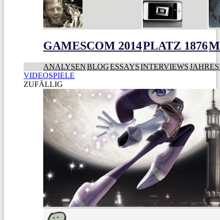
GAMESCOM 2014
PLATZ 1876
M
ANALYSEN
BLOG
ESSAYS
INTERVIEWS
JAHRES
VIDEOSPIELE
ZUFÄLLIG