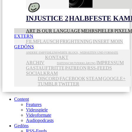
INJUSTICE 2
HALBFESTE KAME
ART IS OUR LANGUAGE
MEHRSPIELER
PIXEL
EXTERN
FILMFLAUSCH
FRIGHTENING
INSERT MOIN
GEDÖNS
ANDERE EMPFEHLENSWERTE BLOGS, WEBSEITEN UND FORMATE
KONTAKT
ARCHIV
IMPRESSUM
DATENSCHUTZERKLÄRUNG
GASTAUFTRITTE
PATREON
RSS-FEEDS
SOCIALKRAM
DISCORD
FACEBOOK
STEAM
GOOGLE+
TUMBLR
TWITTER
Content
Features
Videospiele
Videoformate
Audiopodcasts
Gedöns
RSS-Feeds