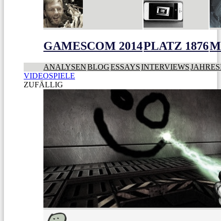
GAMESCOM 2014
PLATZ 1876
M
ANALYSEN
BLOG
ESSAYS
INTERVIEWS
JAHRES
VIDEOSPIELE
ZUFÄLLIG