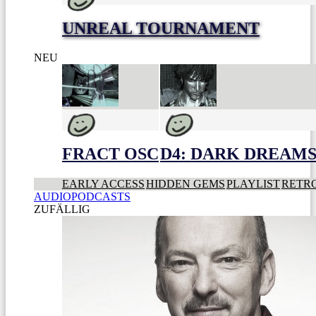
UNREAL TOURNAMENT
NEU
FRACT OSC
D4: DARK DREAMS 
EARLY ACCESS
HIDDEN GEMS
PLAYLIST
RETR
AUDIOPODCASTS
ZUFÄLLIG