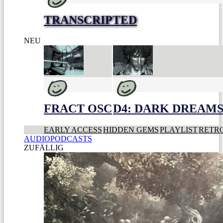
TRANSCRIPTED
NEU
FRACT OSC
D4: DARK DREAMS 
EARLY ACCESS
HIDDEN GEMS
PLAYLIST
RETR
AUDIOPODCASTS
ZUFÄLLIG