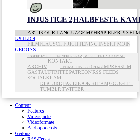
INJUSTICE 2
HALBFESTE KAME
ART IS OUR LANGUAGE
MEHRSPIELER
PIXEL
EXTERN
FILMFLAUSCH
FRIGHTENING
INSERT MOIN
GEDÖNS
ANDERE EMPFEHLENSWERTE BLOGS, WEBSEITEN UND FORMATE
KONTAKT
ARCHIV
IMPRESSUM
DATENSCHUTZERKLÄRUNG
GASTAUFTRITTE
PATREON
RSS-FEEDS
SOCIALKRAM
DISCORD
FACEBOOK
STEAM
GOOGLE+
TUMBLR
TWITTER
Content
Features
Videospiele
Videoformate
Audiopodcasts
Gedöns
RSS-Feeds