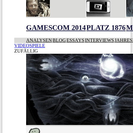
GAMESCOM 2014
PLATZ 1876
M
ANALYSEN
BLOG
ESSAYS
INTERVIEWS
JAHRES
VIDEOSPIELE
ZUFÄLLIG