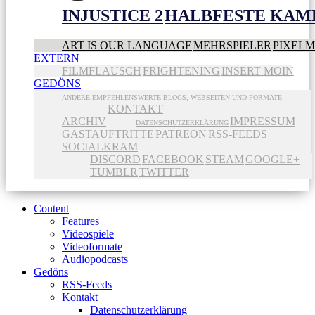
INJUSTICE 2
HALBFESTE KAME
ART IS OUR LANGUAGE
MEHRSPIELER
PIXEL
EXTERN
FILMFLAUSCH
FRIGHTENING
INSERT MOIN
GEDÖNS
ANDERE EMPFEHLENSWERTE BLOGS, WEBSEITEN UND FORMATE
KONTAKT
ARCHIV
IMPRESSUM
DATENSCHUTZERKLÄRUNG
GASTAUFTRITTE
PATREON
RSS-FEEDS
SOCIALKRAM
DISCORD
FACEBOOK
STEAM
GOOGLE+
TUMBLR
TWITTER
Content
Features
Videospiele
Videoformate
Audiopodcasts
Gedöns
RSS-Feeds
Kontakt
Datenschutzerklärung