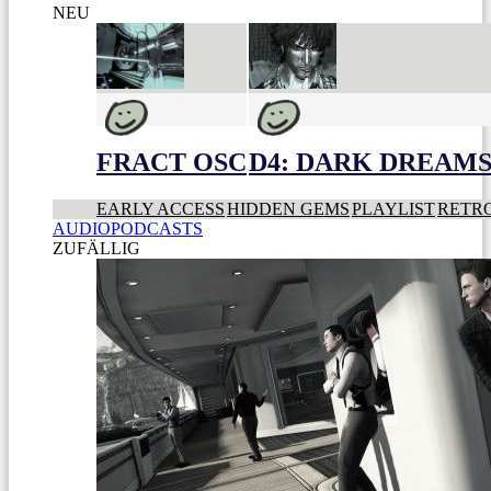
NEU
FRACT OSC
D4: DARK DREAMS 
EARLY ACCESS
HIDDEN GEMS
PLAYLIST
RETR
AUDIOPODCASTS
ZUFÄLLIG