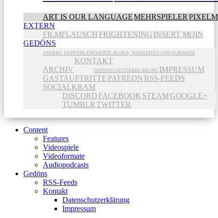
ART IS OUR LANGUAGE
MEHRSPIELER
PIXEL
EXTERN
FILMFLAUSCH
FRIGHTENING
INSERT MOIN
GEDÖNS
ANDERE EMPFEHLENSWERTE BLOGS, WEBSEITEN UND FORMATE
KONTAKT
ARCHIV
IMPRESSUM
DATENSCHUTZERKLÄRUNG
GASTAUFTRITTE
PATREON
RSS-FEEDS
SOCIALKRAM
DISCORD
FACEBOOK
STEAM
GOOGLE+
TUMBLR
TWITTER
Content
Features
Videospiele
Videoformate
Audiopodcasts
Gedöns
RSS-Feeds
Kontakt
Datenschutzerklärung
Impressum