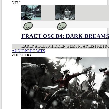
NEU
FRACT OSC
D4: DARK DREAMS 
EARLY ACCESS
HIDDEN GEMS
PLAYLIST
RETR
AUDIOPODCASTS
ZUFÄLLIG