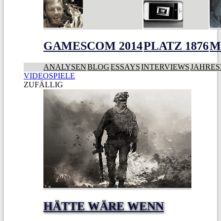
GAMESCOM 2014
PLATZ 1876
M
ANALYSEN
BLOG
ESSAYS
INTERVIEWS
JAHRES
VIDEOSPIELE
ZUFÄLLIG
HÄTTE WÄRE WENN