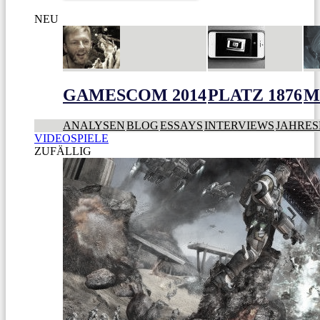
NEU
GAMESCOM 2014
PLATZ 1876
M
ANALYSEN
BLOG
ESSAYS
INTERVIEWS
JAHRES
VIDEOSPIELE
ZUFÄLLIG