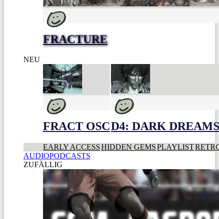
FRACTURE
NEU
FRACT OSC
D4: DARK DREAMS 
EARLY ACCESS
HIDDEN GEMS
PLAYLIST
RETR
AUDIOPODCASTS
ZUFÄLLIG