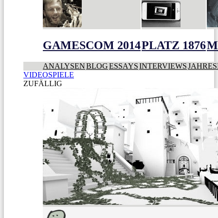
GAMESCOM 2014
PLATZ 1876
M
ANALYSEN
BLOG
ESSAYS
INTERVIEWS
JAHRES
VIDEOSPIELE
ZUFÄLLIG