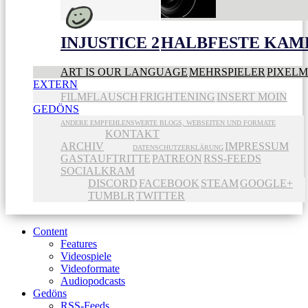
INJUSTICE 2
HALBFESTE KAME
ART IS OUR LANGUAGE
MEHRSPIELER
PIXEL
EXTERN
FILMFLAUSCH
FRIGHTENING
INSERT MOIN
GEDÖNS
ANDERE EMPFEHLENSWERTE BLOGS, WEBSEITEN UND FORMATE
KONTAKT
ARCHIV
IMPRESSUM
DATENSCHUTZERKLÄRUNG
GASTAUFTRITTE
PATREON
RSS-FEEDS
SOCIALKRAM
DISCORD
FACEBOOK
STEAM
GOOGLE+
TUMBLR
TWITTER
Content
Features
Videospiele
Videoformate
Audiopodcasts
Gedöns
RSS-Feeds