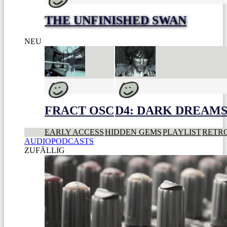
THE UNFINISHED SWAN
NEU
FRACT OSC
D4: DARK DREAMS 
EARLY ACCESS
HIDDEN GEMS
PLAYLIST
RETR
AUDIOPODCASTS
ZUFÄLLIG