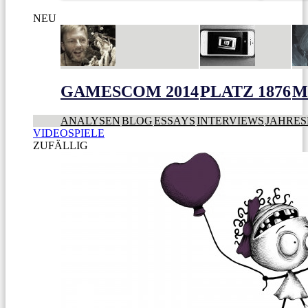
NEU
GAMESCOM 2014
PLATZ 1876
M
ANALYSEN
BLOG
ESSAYS
INTERVIEWS
JAHRES
VIDEOSPIELE
ZUFÄLLIG