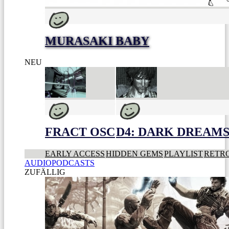
MURASAKI BABY
NEU
FRACT OSC
D4: DARK DREAMS 
EARLY ACCESS
HIDDEN GEMS
PLAYLIST
RETR
AUDIOPODCASTS
ZUFÄLLIG