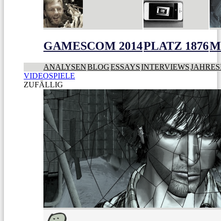
GAMESCOM 2014
PLATZ 1876
M
ANALYSEN
BLOG
ESSAYS
INTERVIEWS
JAHRES
VIDEOSPIELE
ZUFÄLLIG