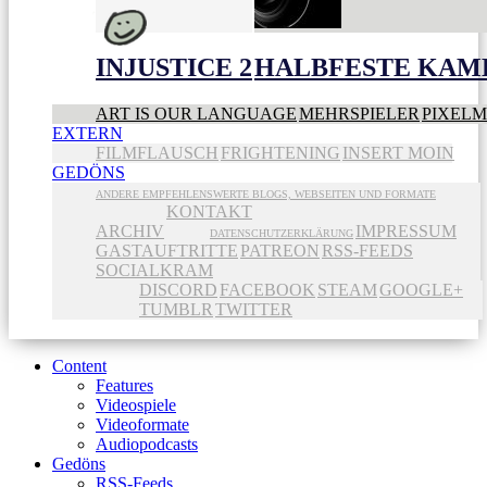
INJUSTICE 2
HALBFESTE KAME
ART IS OUR LANGUAGE
MEHRSPIELER
PIXEL
EXTERN
FILMFLAUSCH
FRIGHTENING
INSERT MOIN
GEDÖNS
ANDERE EMPFEHLENSWERTE BLOGS, WEBSEITEN UND FORMATE
KONTAKT
ARCHIV
IMPRESSUM
DATENSCHUTZERKLÄRUNG
GASTAUFTRITTE
PATREON
RSS-FEEDS
SOCIALKRAM
DISCORD
FACEBOOK
STEAM
GOOGLE+
TUMBLR
TWITTER
Content
Features
Videospiele
Videoformate
Audiopodcasts
Gedöns
RSS-Feeds