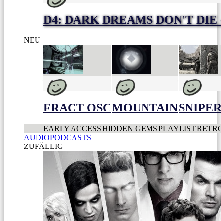
D4: DARK DREAMS DON'T DIE 
NEU
FRACT OSC
MOUNTAIN
SNIPER
EARLY ACCESS
HIDDEN GEMS
PLAYLIST
RETR
AUDIOPODCASTS
ZUFÄLLIG