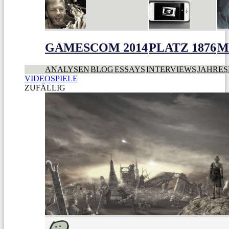
GAMESCOM 2014
PLATZ 1876
M
ANALYSEN
BLOG
ESSAYS
INTERVIEWS
JAHRES
VIDEOSPIELE
ZUFÄLLIG