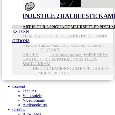
INJUSTICE 2
HALBFESTE KAME
ART IS OUR LANGUAGE
MEHRSPIELER
PIXEL
EXTERN
FILMFLAUSCH
FRIGHTENING
INSERT MOIN
GEDÖNS
ANDERE EMPFEHLENSWERTE BLOGS, WEBSEITEN UND FORMATE
KONTAKT
ARCHIV
IMPRESSUM
DATENSCHUTZERKLÄRUNG
GASTAUFTRITTE
PATREON
RSS-FEEDS
SOCIALKRAM
DISCORD
FACEBOOK
STEAM
GOOGLE+
TUMBLR
TWITTER
Content
Features
Videospiele
Videoformate
Audiopodcasts
Gedöns
RSS-Feeds