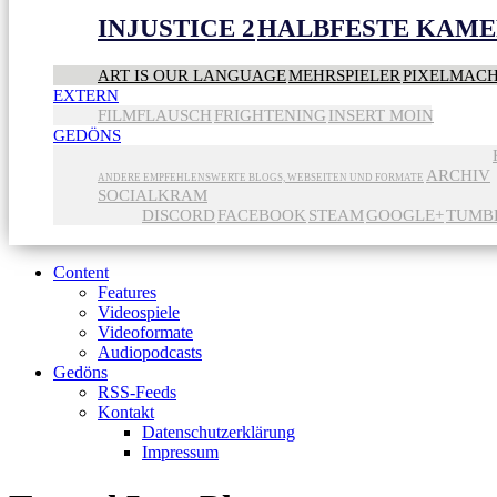
INJUSTICE 2
HALBFESTE KAME
ART IS OUR LANGUAGE
MEHRSPIELER
PIXELMAC
EXTERN
FILMFLAUSCH
FRIGHTENING
INSERT MOIN
GEDÖNS
ARCHIV
ANDERE EMPFEHLENSWERTE BLOGS, WEBSEITEN UND FORMATE
SOCIALKRAM
DISCORD
FACEBOOK
STEAM
GOOGLE+
TUMB
Content
Features
Videospiele
Videoformate
Audiopodcasts
Gedöns
RSS-Feeds
Kontakt
Datenschutzerklärung
Impressum