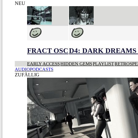
NEU
FRACT OSC
D4: DARK DREAMS 
EARLY ACCESS
HIDDEN GEMS
PLAYLIST
RETROSPE
AUDIOPODCASTS
ZUFÄLLIG