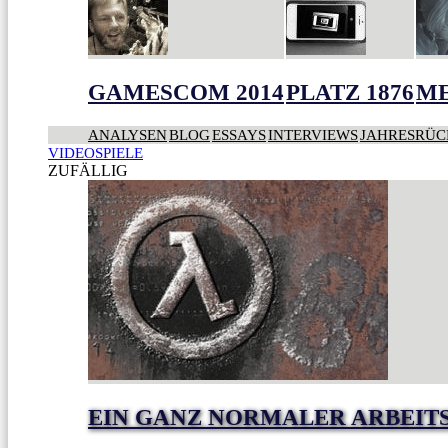
GAMESCOM 2014
PLATZ 1876
ME
ANALYSEN
BLOG
ESSAYS
INTERVIEWS
JAHRESRÜC
VIDEOSPIELE
ZUFÄLLIG
EIN GANZ NORMALER ARBEIT