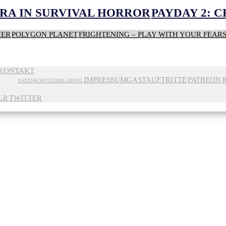
RA IN SURVIVAL HORROR
PAYDAY 2: 
HER
POLYGON PLANET
FRIGHTENING – PLAY WITH YOUR FEAR
KONTAKT
IMPRESSUM
GASTAUFTRITTE
PATREON
DATENSCHUTZERKLÄRUNG
LR
TWITTER