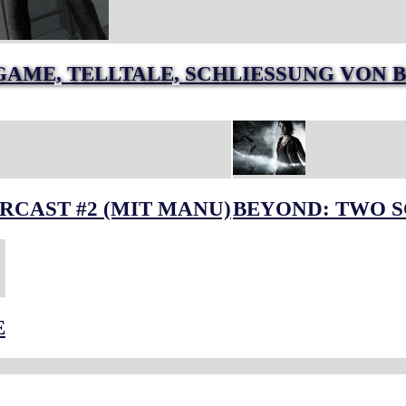
GAME, TELLTALE, SCHLIESSUNG VON B
RCAST #2 (MIT MANU)
BEYOND: TWO S
E