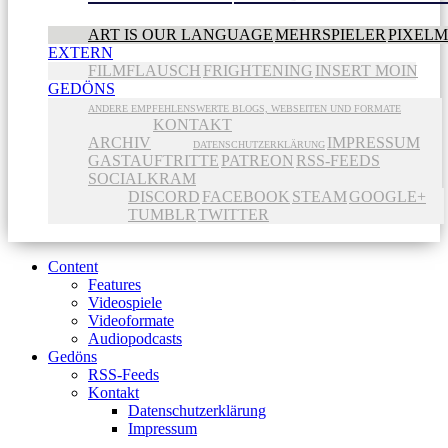
ART IS OUR LANGUAGE
MEHRSPIELER
PIXEL
EXTERN
FILMFLAUSCH
FRIGHTENING
INSERT MOIN
GEDÖNS
ANDERE EMPFEHLENSWERTE BLOGS, WEBSEITEN UND FORMATE
KONTAKT
ARCHIV
IMPRESSUM
DATENSCHUTZERKLÄRUNG
GASTAUFTRITTE
PATREON
RSS-FEEDS
SOCIALKRAM
DISCORD
FACEBOOK
STEAM
GOOGLE+
TUMBLR
TWITTER
Content
Features
Videospiele
Videoformate
Audiopodcasts
Gedöns
RSS-Feeds
Kontakt
Datenschutzerklärung
Impressum