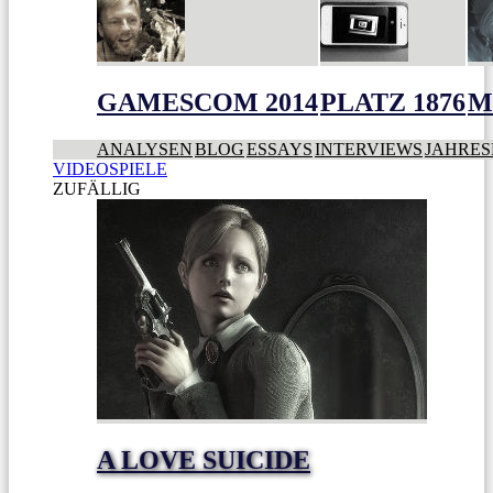
GAMESCOM 2014
PLATZ 1876
M
ANALYSEN
BLOG
ESSAYS
INTERVIEWS
JAHRES
VIDEOSPIELE
ZUFÄLLIG
A LOVE SUICIDE