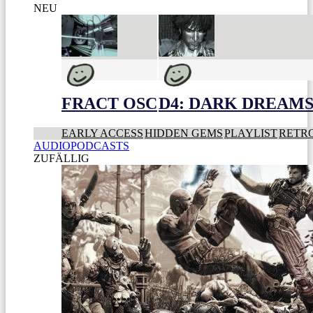
NEU
FRACT OSC
D4: DARK DREAMS 
EARLY ACCESS
HIDDEN GEMS
PLAYLIST
RETR
AUDIOPODCASTS
ZUFÄLLIG