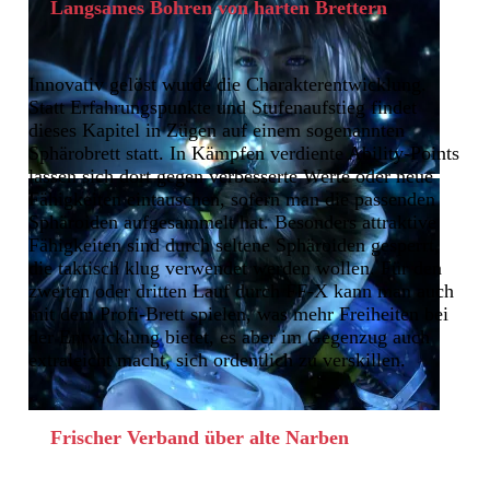
Langsames Bohren von harten Brettern
Innovativ gelöst wurde die Charakterentwicklung.
Statt Erfahrungspunkte und Stufenaufstieg findet
dieses Kapitel in Zügen auf einem sogenannten
Sphärobrett statt. In Kämpfen verdiente Ability-Points
lassen sich dort gegen verbesserte Werte oder neue
Fähigkeiten eintauschen, sofern man die passenden
Sphäroiden aufgesammelt hat. Besonders attraktive
Fähigkeiten sind durch seltene Sphäroiden gesperrt,
die taktisch klug verwendet werden wollen. Für den
zweiten oder dritten Lauf durch FF-X kann man auch
mit dem Profi-Brett spielen, was mehr Freiheiten bei
der Entwicklung bietet, es aber im Gegenzug auch
extraleicht macht, sich ordentlich zu verskillen.
Frischer Verband über alte Narben