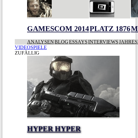
GAMESCOM 2014
PLATZ 1876
M
ANALYSEN
BLOG
ESSAYS
INTERVIEWS
JAHRES
VIDEOSPIELE
ZUFÄLLIG
HYPER HYPER