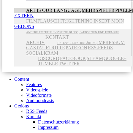
ART IS OUR LANGUAGE
MEHRSPIELER
PIXEL
EXTERN
FILMFLAUSCH
FRIGHTENING
INSERT MOIN
GEDÖNS
ANDERE EMPFEHLENSWERTE BLOGS, WEBSEITEN UND FORMATE
KONTAKT
ARCHIV
IMPRESSUM
DATENSCHUTZERKLÄRUNG
GASTAUFTRITTE
PATREON
RSS-FEEDS
SOCIALKRAM
DISCORD
FACEBOOK
STEAM
GOOGLE+
TUMBLR
TWITTER
Content
Features
Videospiele
Videoformate
Audiopodcasts
Gedöns
RSS-Feeds
Kontakt
Datenschutzerklärung
Impressum