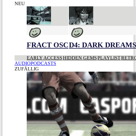
NEU
FRACT OSC
D4: DARK DREAMS 
EARLY ACCESS
HIDDEN GEMS
PLAYLIST
RETR
AUDIOPODCASTS
ZUFÄLLIG