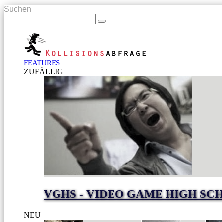
Suchen
FEATURES
ZUFÄLLIG
VGHS - VIDEO GAME HIGH SC
NEU