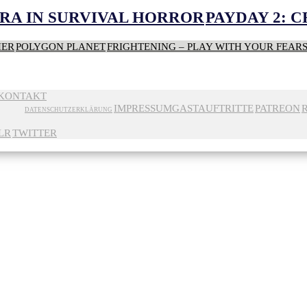
RA IN SURVIVAL HORROR
PAYDAY 2: 
HER
POLYGON PLANET
FRIGHTENING – PLAY WITH YOUR FEAR
KONTAKT
IMPRESSUM
GASTAUFTRITTE
PATREON
DATENSCHUTZERKLÄRUNG
LR
TWITTER