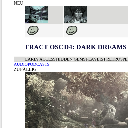
NEU
FRACT OSC
D4: DARK DREAMS 
EARLY ACCESS
HIDDEN GEMS
PLAYLIST
RETROSPE
AUDIOPODCASTS
ZUFÄLLIG