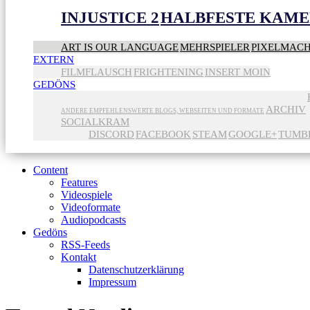
INJUSTICE 2
HALBFESTE KAME
ART IS OUR LANGUAGE
MEHRSPIELER
PIXELMAC
EXTERN
FILMFLAUSCH
FRIGHTENING
INSERT MOIN
GEDÖNS
ARCHIV
ANDERE EMPFEHLENSWERTE BLOGS, WEBSEITEN UND FORMATE
SOCIALKRAM
DISCORD
FACEBOOK
STEAM
GOOGLE+
TUMB
Content
Features
Videospiele
Videoformate
Audiopodcasts
Gedöns
RSS-Feeds
Kontakt
Datenschutzerklärung
Impressum