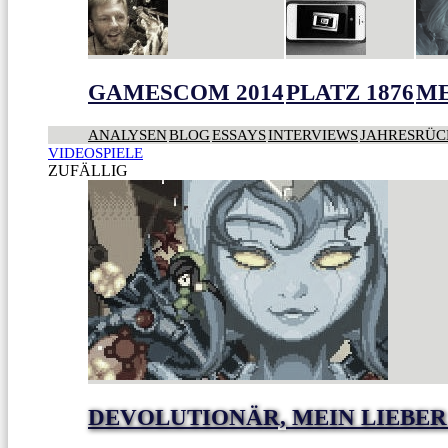
GAMESCOM 2014
PLATZ 1876
ME
ANALYSEN
BLOG
ESSAYS
INTERVIEWS
JAHRESRÜC
VIDEOSPIELE
ZUFÄLLIG
DEVOLUTIONÄR, MEIN LIEBER