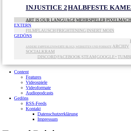
INJUSTICE 2
HALBFESTE KAME
ART IS OUR LANGUAGE
MEHRSPIELER
PIXELMAC
EXTERN
FILMFLAUSCH
FRIGHTENING
INSERT MOIN
GEDÖNS
ARCHIV
ANDERE EMPFEHLENSWERTE BLOGS, WEBSEITEN UND FORMATE
SOCIALKRAM
DISCORD
FACEBOOK
STEAM
GOOGLE+
TUMB
Content
Features
Videospiele
Videoformate
Audiopodcasts
Gedöns
RSS-Feeds
Kontakt
Datenschutzerklärung
Impressum