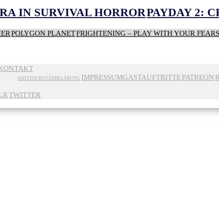
RA IN SURVIVAL HORROR
PAYDAY 2: 
HER
POLYGON PLANET
FRIGHTENING – PLAY WITH YOUR FEAR
KONTAKT
IMPRESSUM
GASTAUFTRITTE
PATREON
DATENSCHUTZERKLÄRUNG
LR
TWITTER