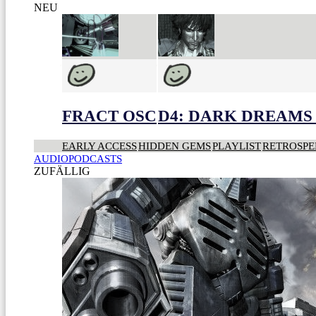
NEU
FRACT OSC
D4: DARK DREAMS 
EARLY ACCESS
HIDDEN GEMS
PLAYLIST
RETROSPE
AUDIOPODCASTS
ZUFÄLLIG