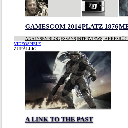
GAMESCOM 2014
PLATZ 1876
ME
ANALYSEN
BLOG
ESSAYS
INTERVIEWS
JAHRESRÜC
VIDEOSPIELE
ZUFÄLLIG
A LINK TO THE PAST