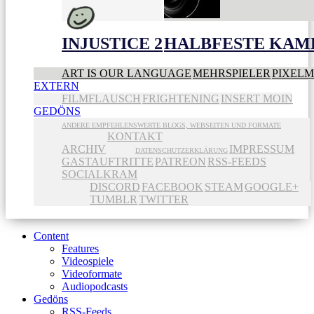
INJUSTICE 2
HALBFESTE KAME
ART IS OUR LANGUAGE
MEHRSPIELER
PIXEL
EXTERN
FILMFLAUSCH
FRIGHTENING
INSERT MOIN
GEDÖNS
ANDERE EMPFEHLENSWERTE BLOGS, WEBSEITEN UND FORMATE
KONTAKT
ARCHIV
IMPRESSUM
DATENSCHUTZERKLÄRUNG
GASTAUFTRITTE
PATREON
RSS-FEEDS
SOCIALKRAM
DISCORD
FACEBOOK
STEAM
GOOGLE+
TUMBLR
TWITTER
Content
Features
Videospiele
Videoformate
Audiopodcasts
Gedöns
RSS-Feeds