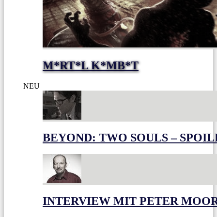
M*RT*L K*MB*T
NEU
BEYOND: TWO SOULS – SPOIL
INTERVIEW MIT PETER MOO