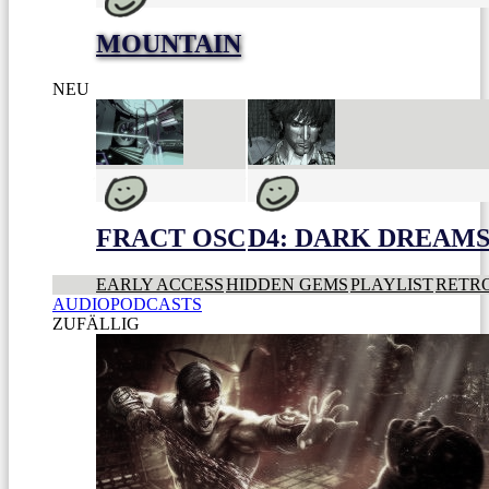
MOUNTAIN
NEU
FRACT OSC
D4: DARK DREAMS 
EARLY ACCESS
HIDDEN GEMS
PLAYLIST
RETR
AUDIOPODCASTS
ZUFÄLLIG