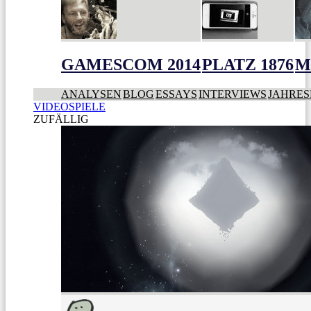
GAMESCOM 2014
PLATZ 1876
M
ANALYSEN
BLOG
ESSAYS
INTERVIEWS
JAHRES
VIDEOSPIELE
ZUFÄLLIG