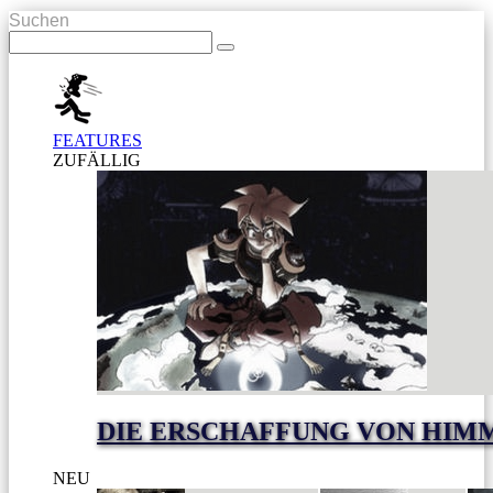
Suchen
FEATURES
ZUFÄLLIG
DIE ERSCHAFFUNG VON HIM
NEU