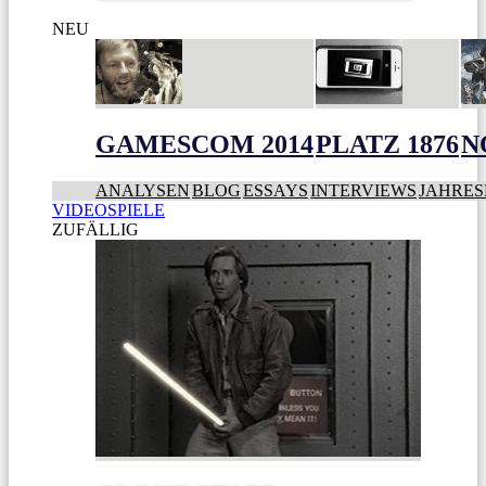
NEU
GAMESCOM 2014
PLATZ 1876
N
ANALYSEN
BLOG
ESSAYS
INTERVIEWS
JAHRES
VIDEOSPIELE
ZUFÄLLIG