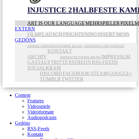
INJUSTICE 2
HALBFESTE KAME
ART IS OUR LANGUAGE
MEHRSPIELER
PIXEL
EXTERN
FILMFLAUSCH
FRIGHTENING
INSERT MOIN
GEDÖNS
ANDERE EMPFEHLENSWERTE BLOGS, WEBSEITEN UND FORMATE
KONTAKT
ARCHIV
IMPRESSUM
DATENSCHUTZERKLÄRUNG
GASTAUFTRITTE
PATREON
RSS-FEEDS
SOCIALKRAM
DISCORD
FACEBOOK
STEAM
GOOGLE+
TUMBLR
TWITTER
Content
Features
Videospiele
Videoformate
Audiopodcasts
Gedöns
RSS-Feeds
Kontakt