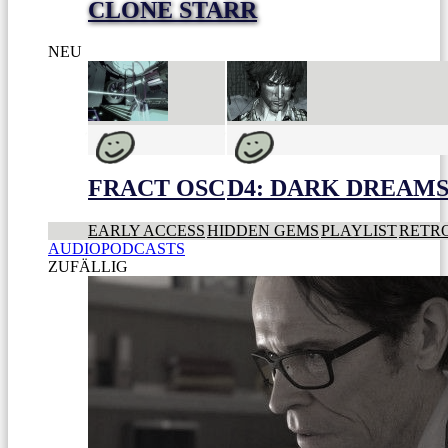
CLONE STARR
NEU
FRACT OSC
D4: DARK DREAMS 
EARLY ACCESS
HIDDEN GEMS
PLAYLIST
RETR
AUDIOPODCASTS
ZUFÄLLIG