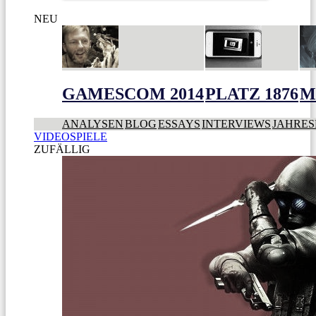
NEU
GAMESCOM 2014
PLATZ 1876
M
ANALYSEN
BLOG
ESSAYS
INTERVIEWS
JAHRES
VIDEOSPIELE
ZUFÄLLIG