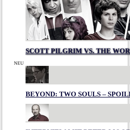
SCOTT PILGRIM VS. THE WOR
NEU
BEYOND: TWO SOULS – SPOIL