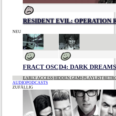
RESIDENT EVIL: OPERATION
NEU
FRACT OSC
D4: DARK DREAMS 
EARLY ACCESS
HIDDEN GEMS
PLAYLIST
RETR
AUDIOPODCASTS
ZUFÄLLIG