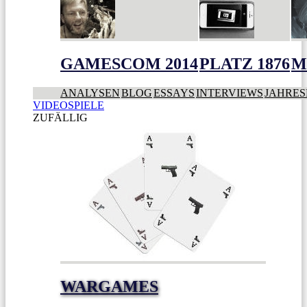
GAMESCOM 2014
PLATZ 1876
M
ANALYSEN
BLOG
ESSAYS
INTERVIEWS
JAHRES
VIDEOSPIELE
ZUFÄLLIG
WARGAMES