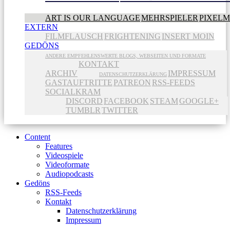
ART IS OUR LANGUAGE
MEHRSPIELER
PIXEL
EXTERN
FILMFLAUSCH
FRIGHTENING
INSERT MOIN
GEDÖNS
ANDERE EMPFEHLENSWERTE BLOGS, WEBSEITEN UND FORMATE
KONTAKT
ARCHIV
IMPRESSUM
DATENSCHUTZERKLÄRUNG
GASTAUFTRITTE
PATREON
RSS-FEEDS
SOCIALKRAM
DISCORD
FACEBOOK
STEAM
GOOGLE+
TUMBLR
TWITTER
Content
Features
Videospiele
Videoformate
Audiopodcasts
Gedöns
RSS-Feeds
Kontakt
Datenschutzerklärung
Impressum