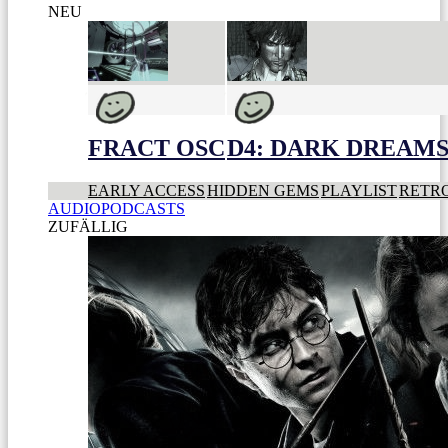
NEU
FRACT OSC
D4: DARK DREAMS 
EARLY ACCESS
HIDDEN GEMS
PLAYLIST
RETR
AUDIOPODCASTS
ZUFÄLLIG