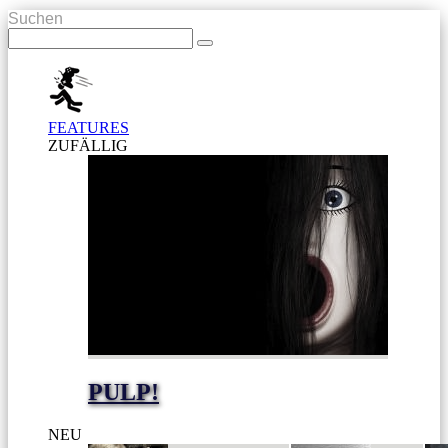
Suchen
FEATURES
ZUFÄLLIG
PULP!
NEU