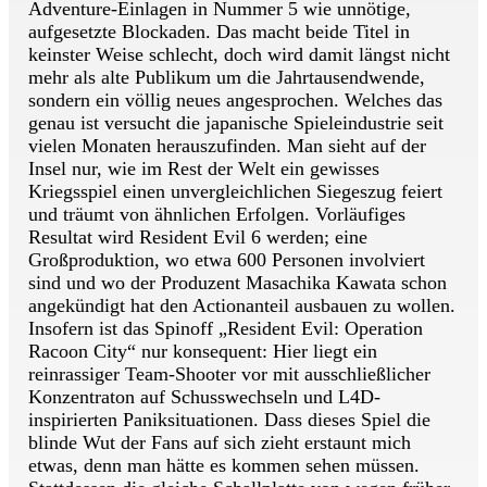
Adventure-Einlagen in Nummer 5 wie unnötige,
aufgesetzte Blockaden. Das macht beide Titel in
keinster Weise schlecht, doch wird damit längst nicht
mehr als alte Publikum um die Jahrtausendwende,
sondern ein völlig neues angesprochen. Welches das
genau ist versucht die japanische Spieleindustrie seit
vielen Monaten herauszufinden. Man sieht auf der
Insel nur, wie im Rest der Welt ein gewisses
Kriegsspiel einen unvergleichlichen Siegeszug feiert
und träumt von ähnlichen Erfolgen. Vorläufiges
Resultat wird Resident Evil 6 werden; eine
Großproduktion, wo etwa 600 Personen involviert
sind und wo der Produzent Masachika Kawata schon
angekündigt hat den Actionanteil ausbauen zu wollen.
Insofern ist das Spinoff „Resident Evil: Operation
Racoon City“ nur konsequent: Hier liegt ein
reinrassiger Team-Shooter vor mit ausschließlicher
Konzentraton auf Schusswechseln und L4D-
inspirierten Paniksituationen. Dass dieses Spiel die
blinde Wut der Fans auf sich zieht erstaunt mich
etwas, denn man hätte es kommen sehen müssen.